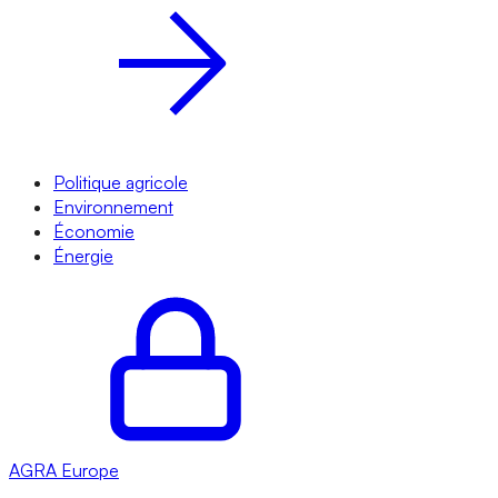
Politique agricole
Environnement
Économie
Énergie
AGRA
Europe