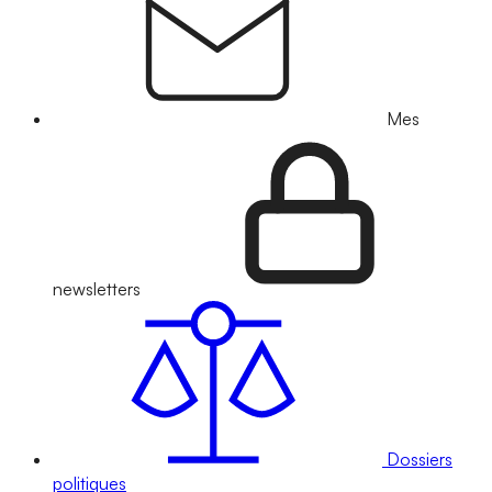
Mes
newsletters
Dossiers
politiques