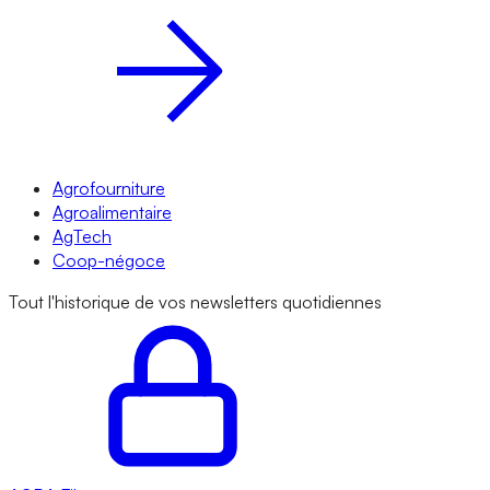
Agrofourniture
Agroalimentaire
AgTech
Coop-négoce
Tout l'historique de vos newsletters quotidiennes