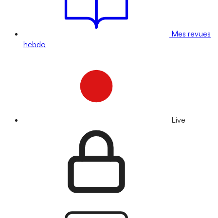
Mes revues
hebdo
Live