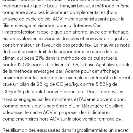
meilleure note que le bœuf français bio. «La méthode, même
complétée avec ces indicateurs complémentaires (hors
analyse de cycle de vie, ACV) n’est pas satisfaisante pour la
filière élevage et viande», conclut Interbev. Car
l’interprofession rappelle que son attente, avec cet affichage,
est de «valoriser les viandes durables et envoyer un signal au
consommateur en faveur de ces produits». La mauvaise note
du bœuf proviendrait de la prépondérance accordée au
climat, qui pèse 21% dans la méthode de calcul actuelle,
contre 12,5% pour la biodiversité. Or, la base Agribalyse, socle
de la méthode envisagée par l’Ademe pour cet affichage
environnemental, accorde par exemple à l’entrecôte de bœuf
crue un bilan de 28 kg de CO
eq/kg, contre 5,52 kg de
2
CO
eq/kg de poulet conventionnel cru. Pour Interbev, les
2
travaux engagés par les ministères et l’Ademe doivent donc,
comme promis par la secrétaire d’État Bérangère Couillard,
«dépasser le cadre ACV et proposer des indicateurs
complémentaires hors ACV sur la biodiversité territoriale».
Réutilisation des eaux usées dans l'agroalimentaire: un décret