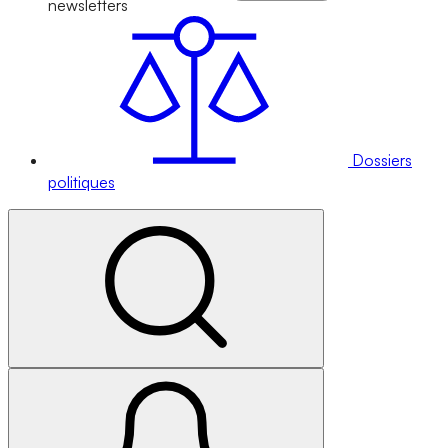
newsletters
Dossiers
politiques