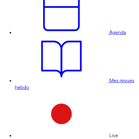
Agenda
Mes revues
hebdo
Live