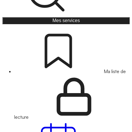
Mes services
Ma liste de
lecture