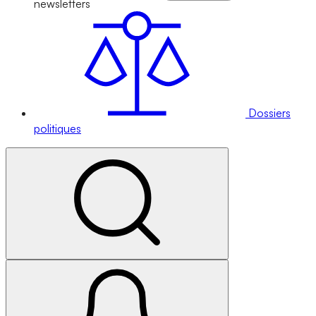
newsletters
Dossiers
politiques