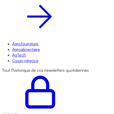
Agrofourniture
Agroalimentaire
AgTech
Coop-négoce
Tout l'historique de vos newsletters quotidiennes