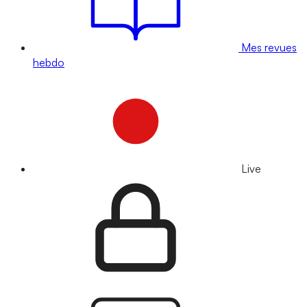
Mes revues
hebdo
Live