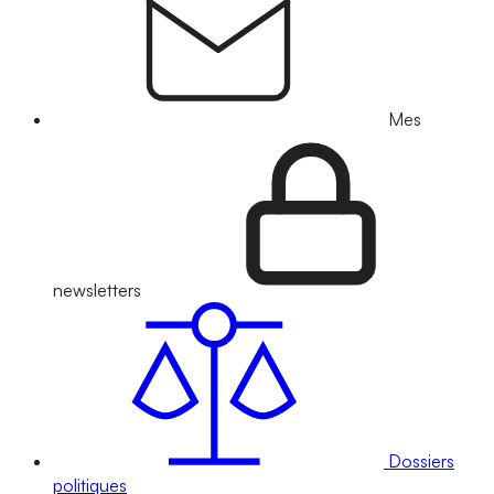
Mes
newsletters
Dossiers
politiques