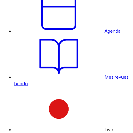
Agenda
Mes revues
hebdo
Live