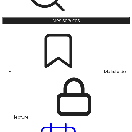
Mes services
Ma liste de
lecture