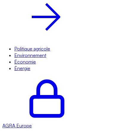
Politique agricole
Environnement
Économie
Énergie
AGRA
Europe