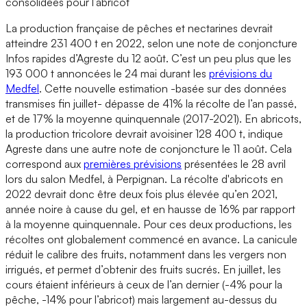
consolidées pour l’abricot
La production française de pêches et nectarines devrait
atteindre 231 400 t en 2022, selon une note de conjoncture
Infos rapides d’Agreste du 12 août. C’est un peu plus que les
193 000 t annoncées le 24 mai durant les
prévisions du
Medfel
. Cette nouvelle estimation -basée sur des données
transmises fin juillet- dépasse de 41% la récolte de l’an passé,
et de 17% la moyenne quinquennale (2017-2021). En abricots,
la production tricolore devrait avoisiner 128 400 t, indique
Agreste dans une autre note de conjoncture le 11 août. Cela
correspond aux
premières prévisions
présentées le 28 avril
lors du salon Medfel, à Perpignan. La récolte d'abricots en
2022 devrait donc être deux fois plus élevée qu’en 2021,
année noire à cause du gel, et en hausse de 16% par rapport
à la moyenne quinquennale. Pour ces deux productions, les
récoltes ont globalement commencé en avance. La canicule
réduit le calibre des fruits, notamment dans les vergers non
irrigués, et permet d’obtenir des fruits sucrés. En juillet, les
cours étaient inférieurs à ceux de l’an dernier (-4% pour la
pêche, -14% pour l’abricot) mais largement au-dessus du