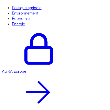
Politique agricole
Environnement
Économie
Énergie
AGRA
Europe