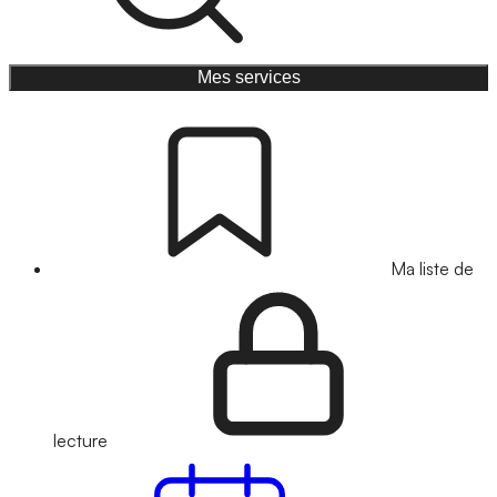
Mes services
Ma liste de
lecture