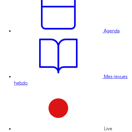
Agenda
Mes revues
hebdo
Live