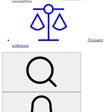
newsletters
Dossiers
politiques