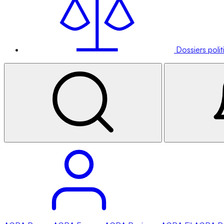
Dossiers poli