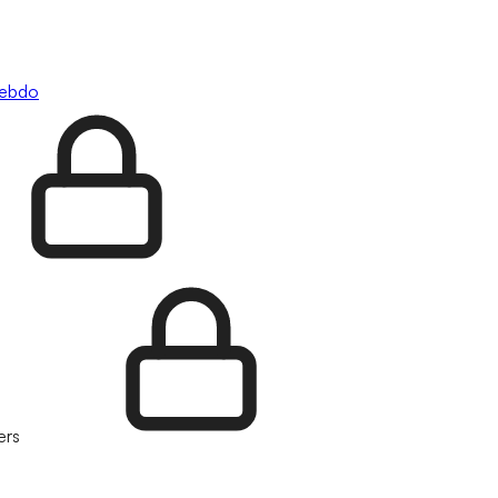
hebdo
ers