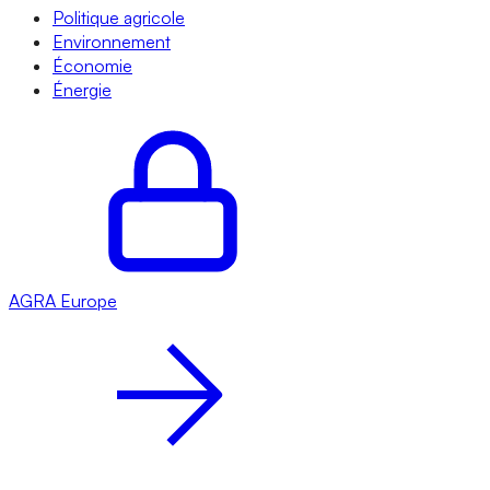
Politique agricole
Environnement
Économie
Énergie
AGRA
Europe