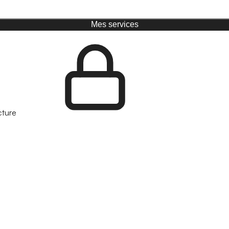
Mes services
cture