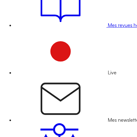
Mes revues 
Live
Mes newslett