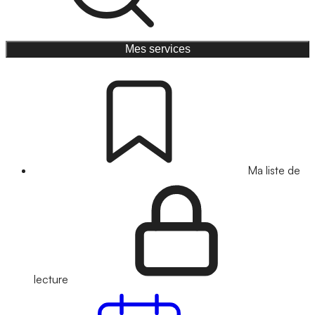
Mes services
Ma liste de
lecture