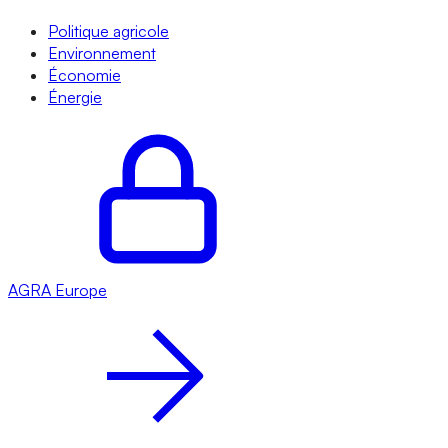
Politique agricole
Environnement
Économie
Énergie
AGRA
Europe