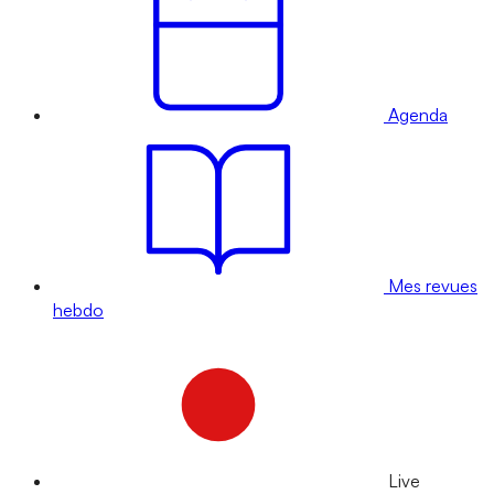
Agenda
Mes revues
hebdo
Live