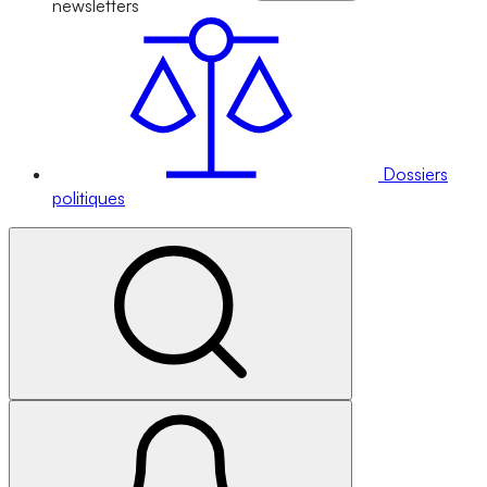
newsletters
Dossiers
politiques