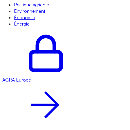
Politique agricole
Environnement
Économie
Énergie
AGRA
Europe