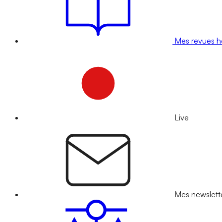
Mes revues 
Live
Mes newslett