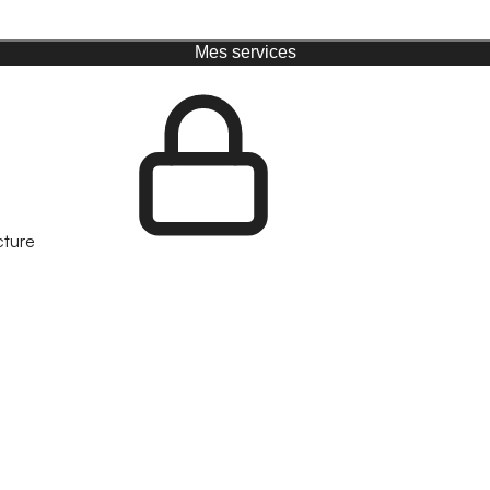
Mes services
cture