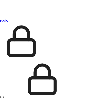
hebdo
ers