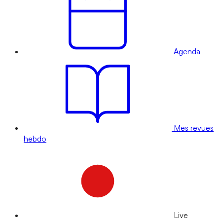
Agenda
Mes revues
hebdo
Live