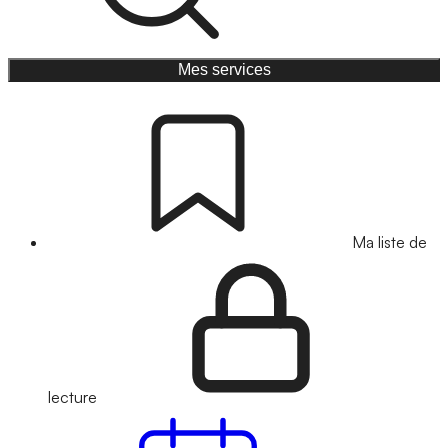
Mes services
Ma liste de
lecture