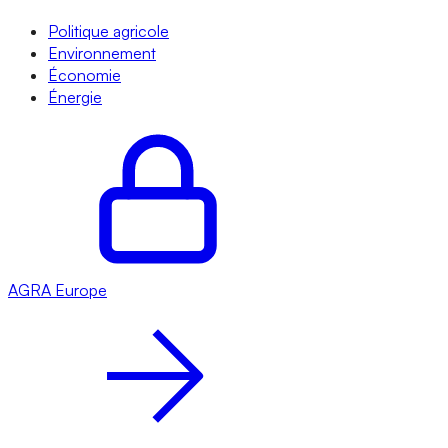
Politique agricole
Environnement
Économie
Énergie
AGRA
Europe