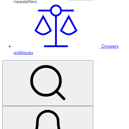
newsletters
Dossiers
politiques