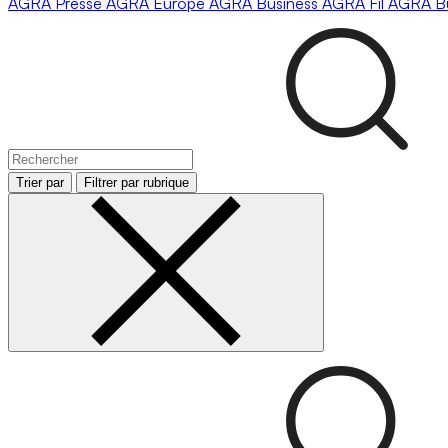
AGRA
Presse
AGRA
Europe
AGRA
Business
AGRA
Fil
AGRA
B
Trier par
Filtrer par rubrique