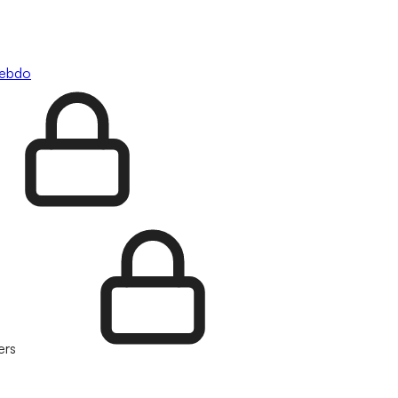
hebdo
ers