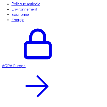
Politique agricole
Environnement
Économie
Énergie
AGRA
Europe