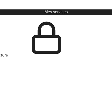
Mes services
cture