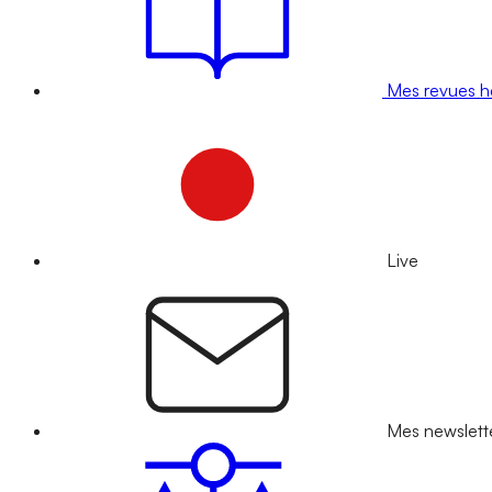
Mes revues 
Live
Mes newslett