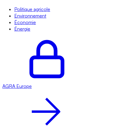
Politique agricole
Environnement
Économie
Énergie
AGRA
Europe