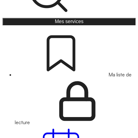
Mes services
Ma liste de
lecture