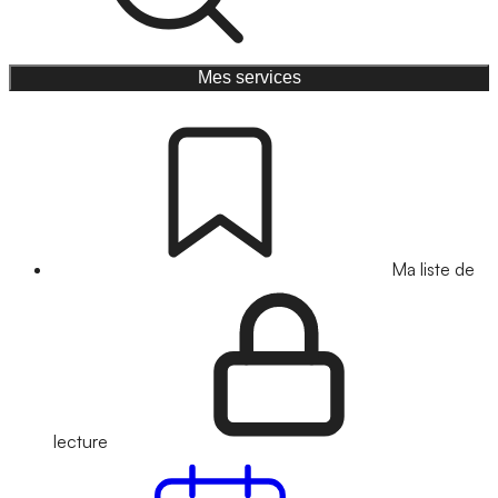
Mes services
Ma liste de
lecture