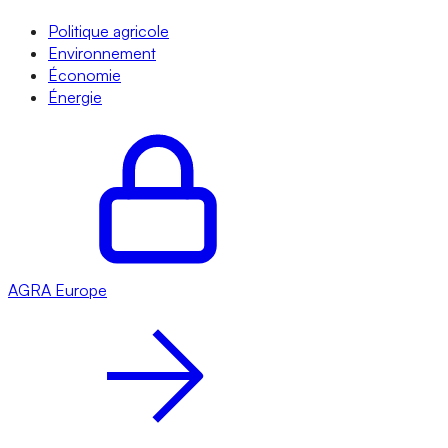
Politique agricole
Environnement
Économie
Énergie
AGRA
Europe