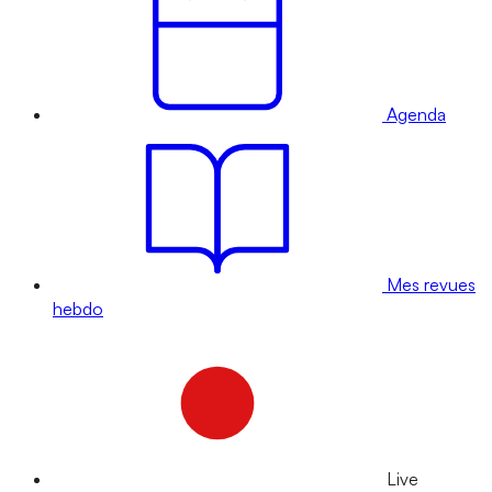
Agenda
Mes revues
hebdo
Live