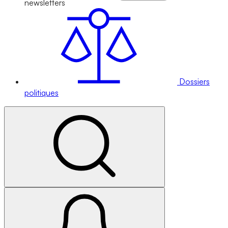
newsletters
Dossiers
politiques