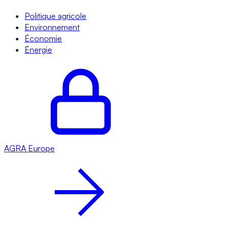
Politique agricole
Environnement
Économie
Énergie
AGRA
Europe