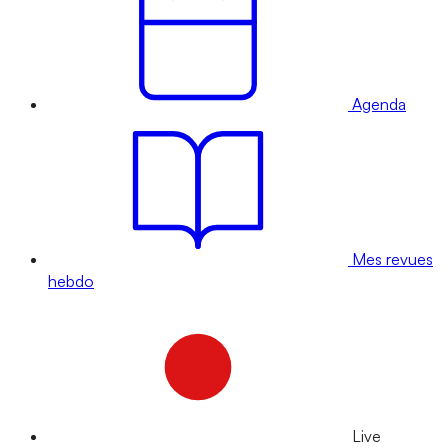
Agenda
Mes revues
hebdo
Live