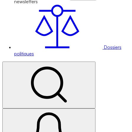
newsletters
Dossiers
politiques