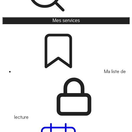
Mes services
Ma liste de
lecture