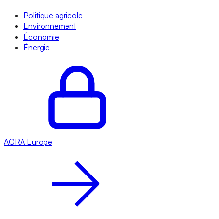
Politique agricole
Environnement
Économie
Énergie
AGRA
Europe