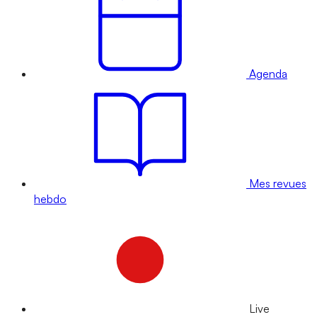
Agenda
Mes revues
hebdo
Live