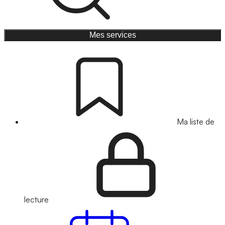
Mes services
Ma liste de
lecture