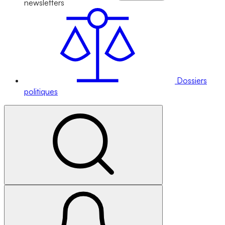
newsletters
Dossiers
politiques