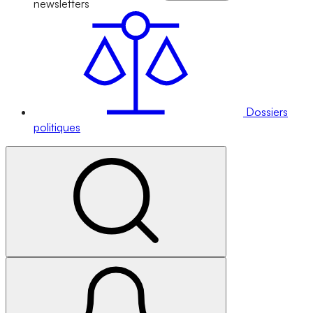
newsletters
Dossiers
politiques