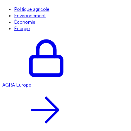
Politique agricole
Environnement
Économie
Énergie
AGRA
Europe