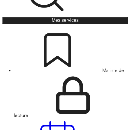
Mes services
Ma liste de
lecture