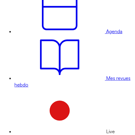
Agenda
Mes revues
hebdo
Live