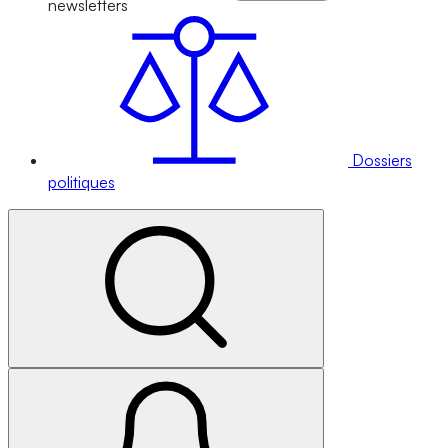
newsletters
Dossiers
politiques