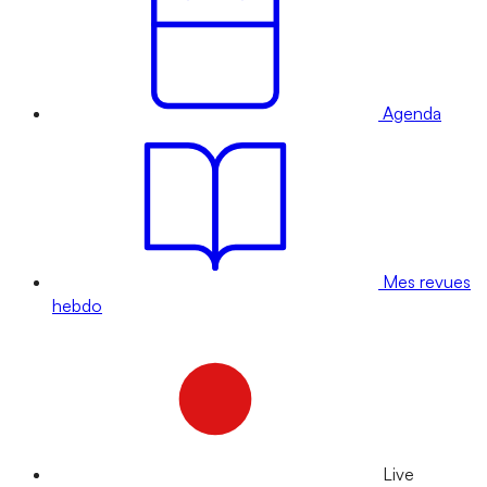
Agenda
Mes revues
hebdo
Live