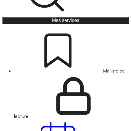
Mes services
Ma liste de
lecture