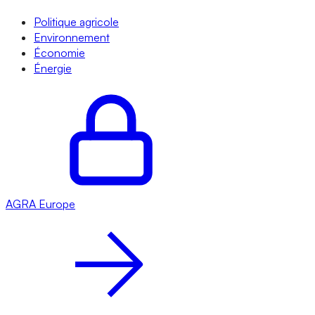
Politique agricole
Environnement
Économie
Énergie
AGRA
Europe