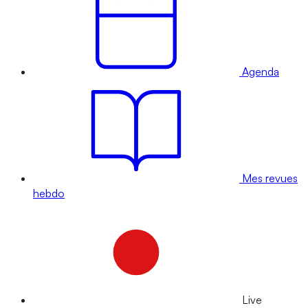
Agenda
Mes revues
hebdo
Live