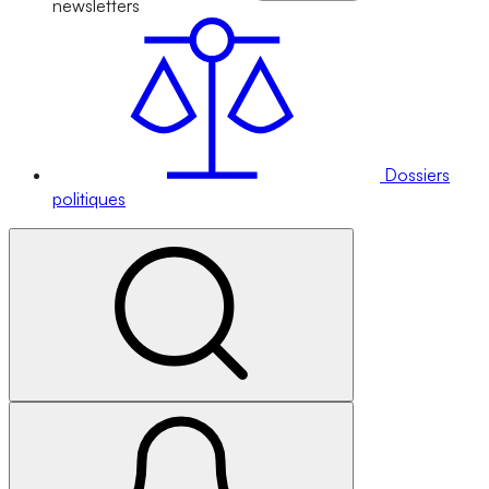
newsletters
Dossiers
politiques