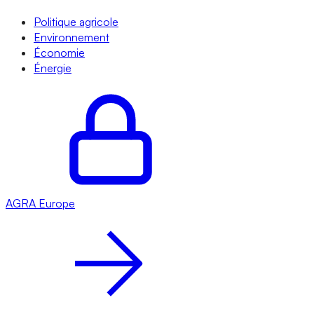
Politique agricole
Environnement
Économie
Énergie
AGRA
Europe