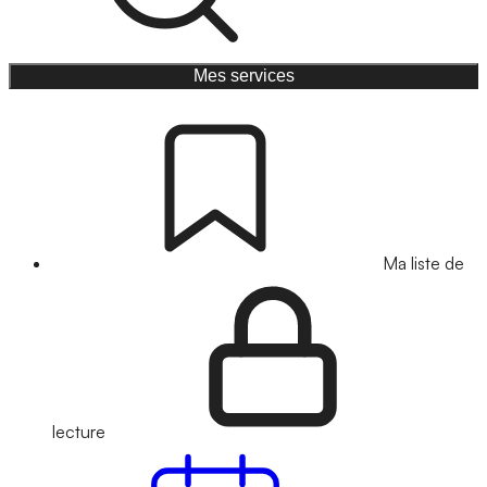
Mes services
Ma liste de
lecture