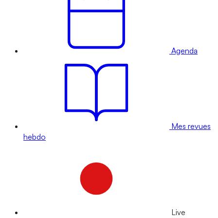
Agenda
Mes revues
hebdo
Live