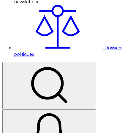
newsletters
Dossiers
politiques