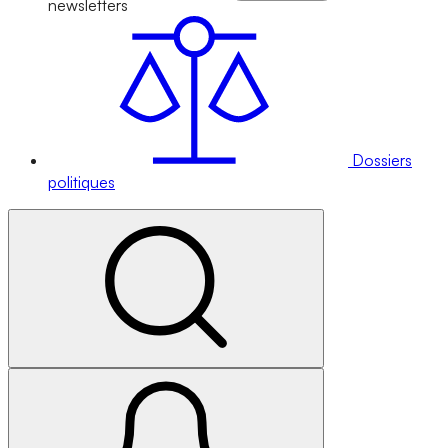
newsletters
Dossiers
politiques