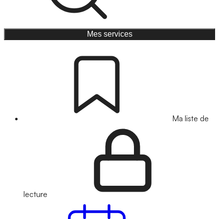
Mes services
Ma liste de
lecture