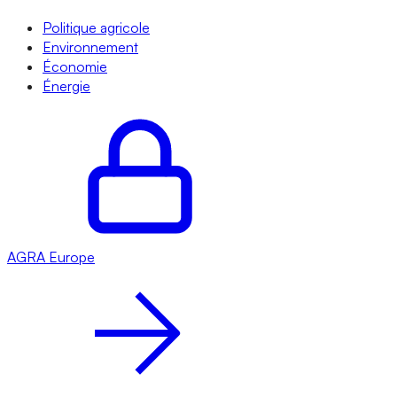
Politique agricole
Environnement
Économie
Énergie
AGRA
Europe