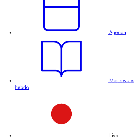
Agenda
Mes revues
hebdo
Live