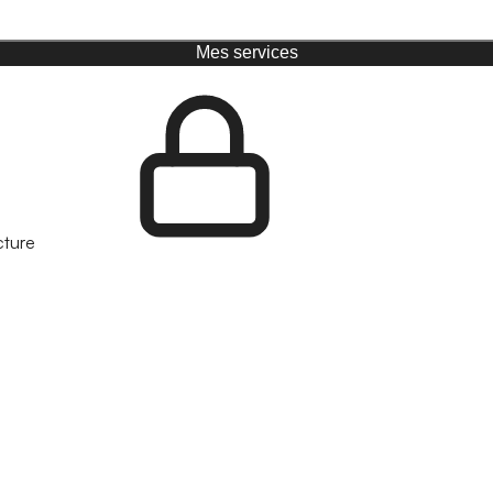
Mes services
cture