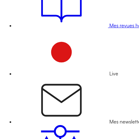
Mes revues 
Live
Mes newslett