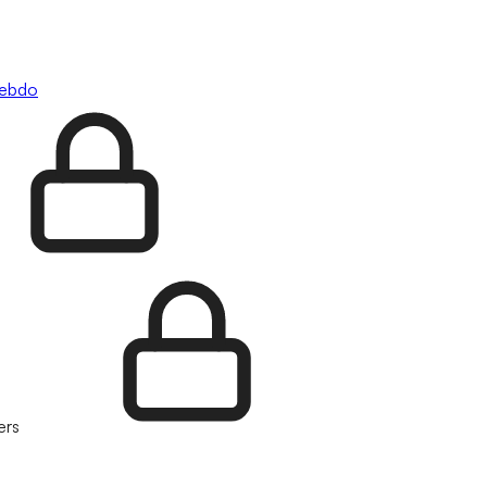
hebdo
ers