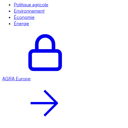
Politique agricole
Environnement
Économie
Énergie
AGRA
Europe