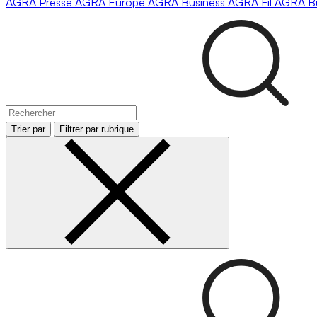
AGRA
Presse
AGRA
Europe
AGRA
Business
AGRA
Fil
AGRA
B
Trier par
Filtrer par rubrique