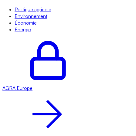
Politique agricole
Environnement
Économie
Énergie
AGRA
Europe