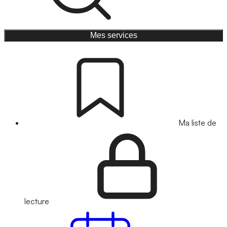
Mes services
Ma liste de
lecture