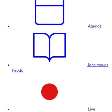
Agenda
Mes revues
hebdo
Live