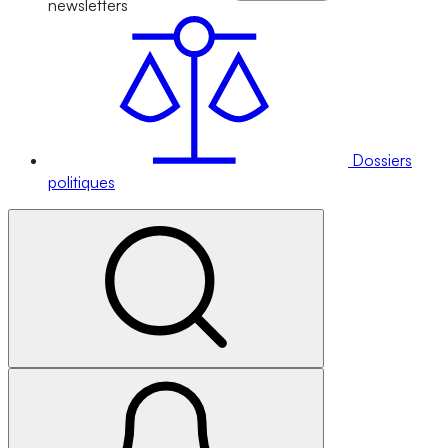
newsletters
Dossiers
politiques