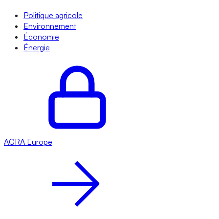
Politique agricole
Environnement
Économie
Énergie
AGRA
Europe