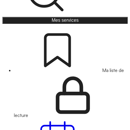
Mes services
Ma liste de
lecture