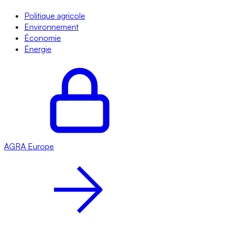
Politique agricole
Environnement
Économie
Énergie
AGRA
Europe