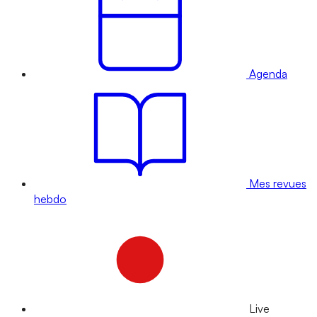
Agenda
Mes revues
hebdo
Live