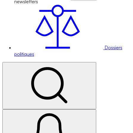
newsletters
Dossiers
politiques