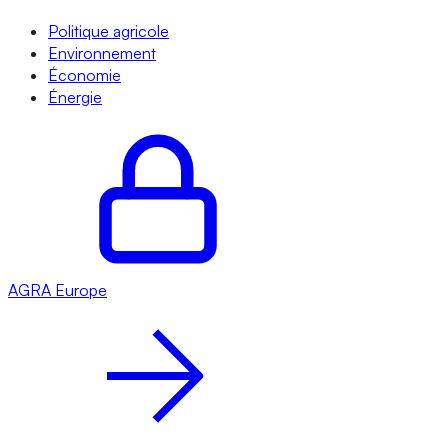
Politique agricole
Environnement
Économie
Énergie
AGRA
Europe