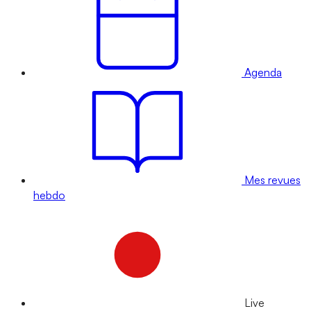
Agenda
Mes revues
hebdo
Live