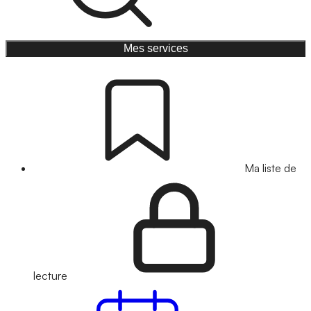
Mes services
Ma liste de
lecture