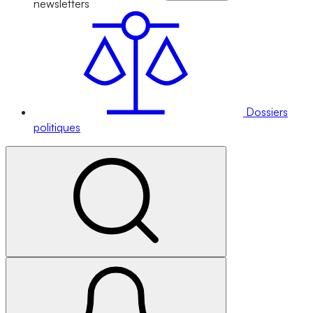
newsletters
Dossiers
politiques