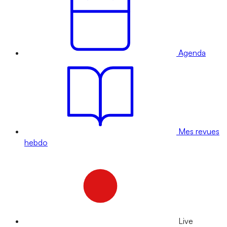
Agenda
Mes revues
hebdo
Live