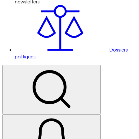
newsletters
Dossiers
politiques