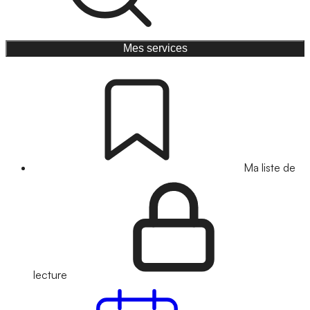
Mes services
Ma liste de
lecture