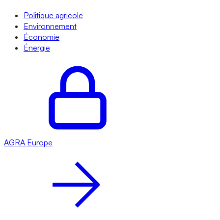
Politique agricole
Environnement
Économie
Énergie
AGRA
Europe