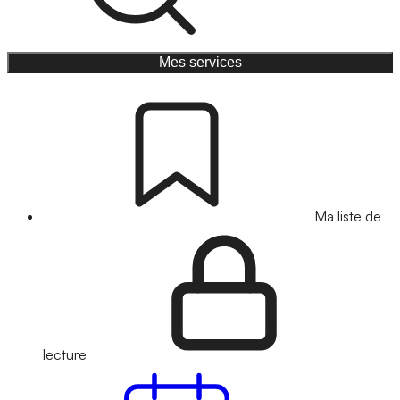
Mes services
Ma liste de
lecture