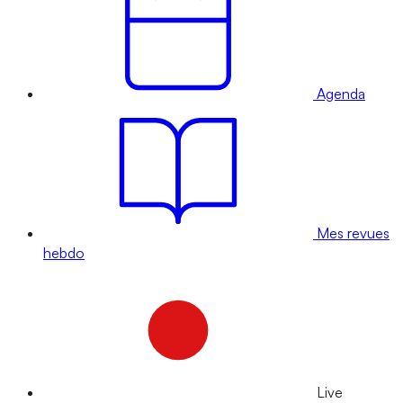
Agenda
Mes revues
hebdo
Live