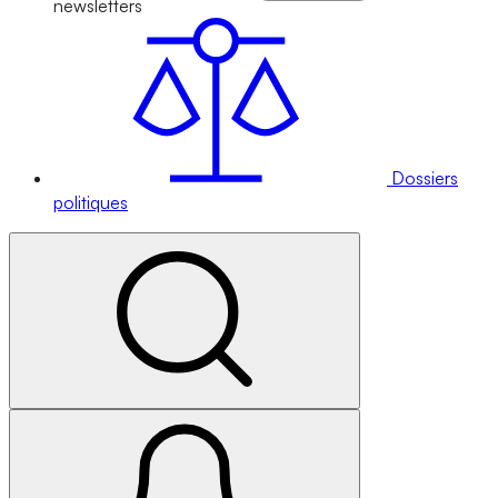
newsletters
Dossiers
politiques