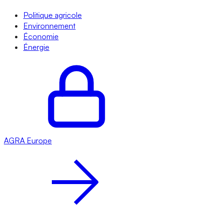
Politique agricole
Environnement
Économie
Énergie
AGRA
Europe