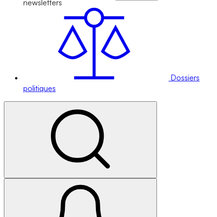
newsletters
Dossiers
politiques