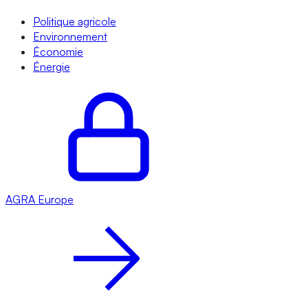
Politique agricole
Environnement
Économie
Énergie
AGRA
Europe