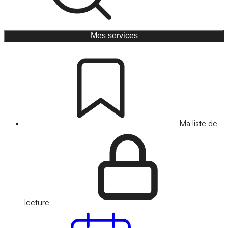
Mes services
Ma liste de
lecture