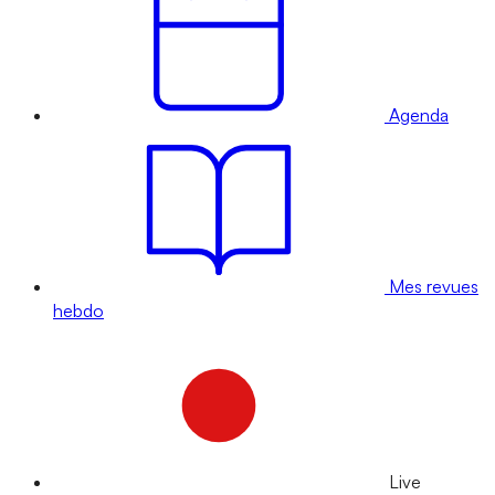
Agenda
Mes revues
hebdo
Live