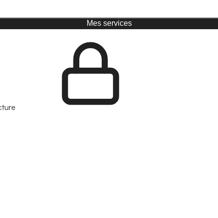
Mes services
cture