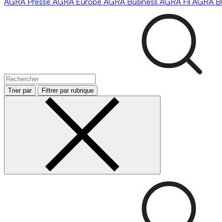
AGRA
Presse
AGRA
Europe
AGRA
Business
AGRA
Fil
AGRA
B
Trier par
Filtrer par rubrique