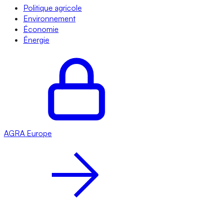
Politique agricole
Environnement
Économie
Énergie
AGRA
Europe