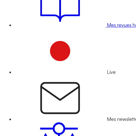
Mes revues 
Live
Mes newslett