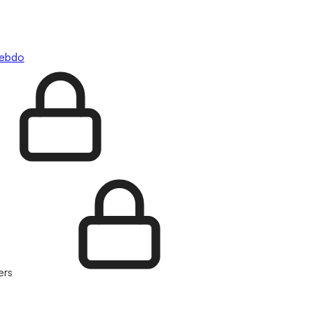
hebdo
ers