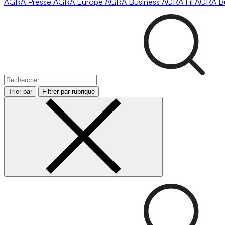
AGRA
Presse
AGRA
Europe
AGRA
Business
AGRA
Fil
AGRA
B
Trier par
Filtrer par rubrique