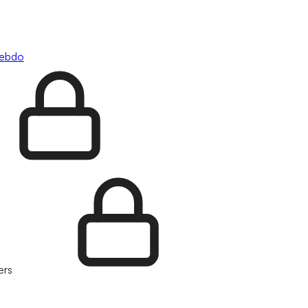
hebdo
ers