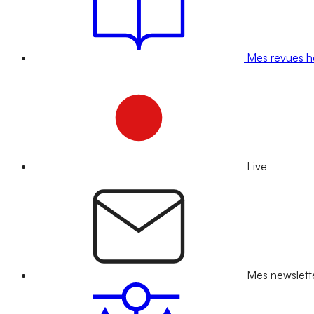
Mes revues 
Live
Mes newslett