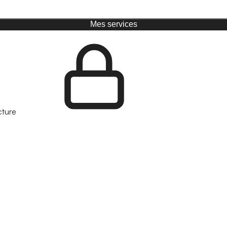
Mes services
cture