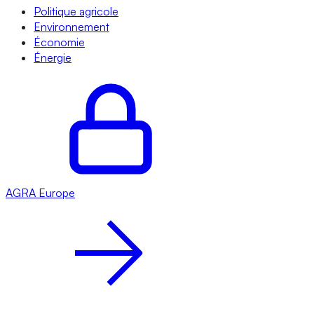
Politique agricole
Environnement
Économie
Énergie
AGRA
Europe