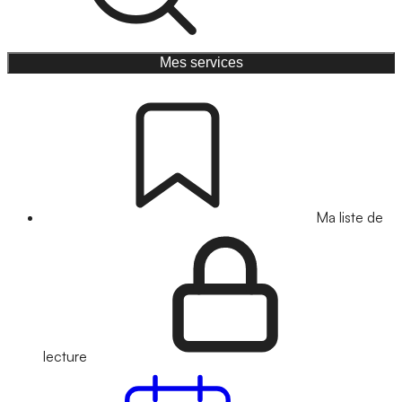
Mes services
Ma liste de
lecture