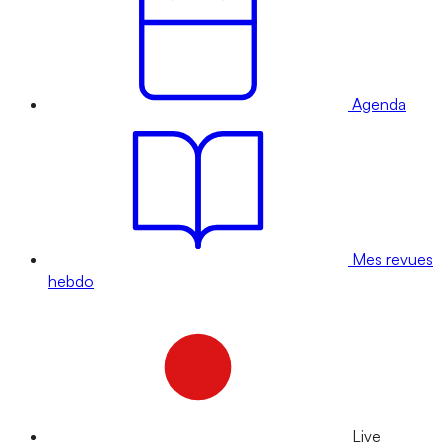
Agenda
Mes revues
hebdo
Live