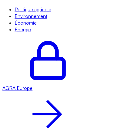
Politique agricole
Environnement
Économie
Énergie
AGRA
Europe