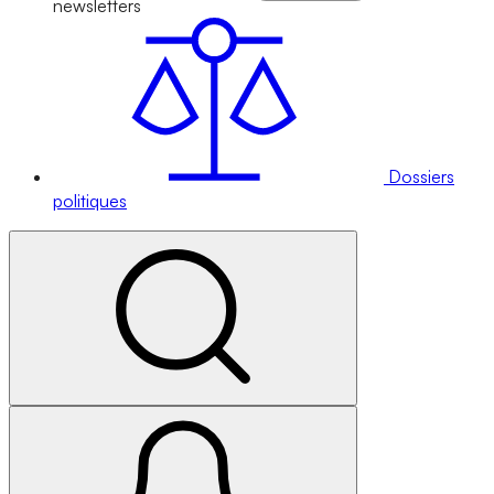
newsletters
Dossiers
politiques