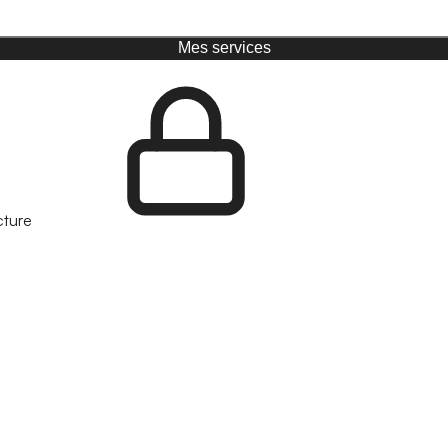
Mes services
cture