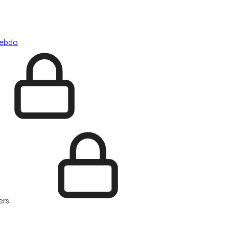
hebdo
ers