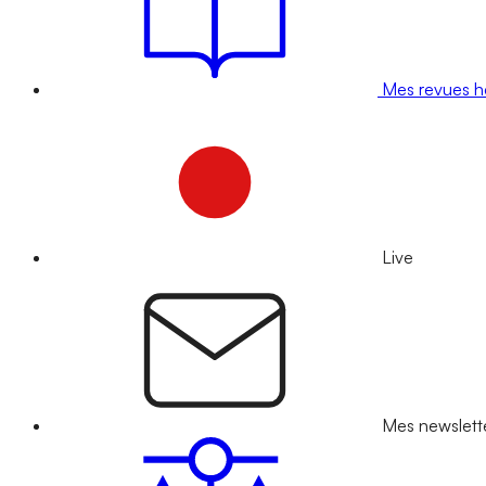
Mes revues 
Live
Mes newslett