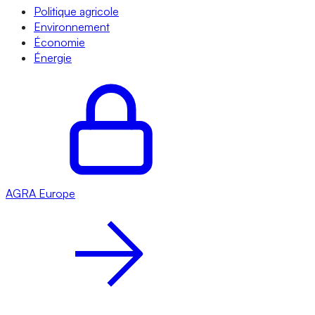
Politique agricole
Environnement
Économie
Énergie
AGRA
Europe