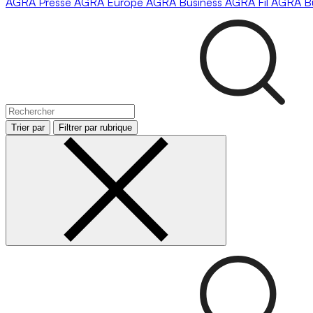
AGRA
Presse
AGRA
Europe
AGRA
Business
AGRA
Fil
AGRA
B
Trier par
Filtrer par rubrique