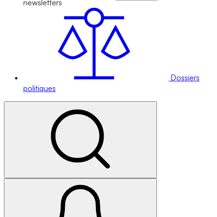
newsletters
Dossiers
politiques