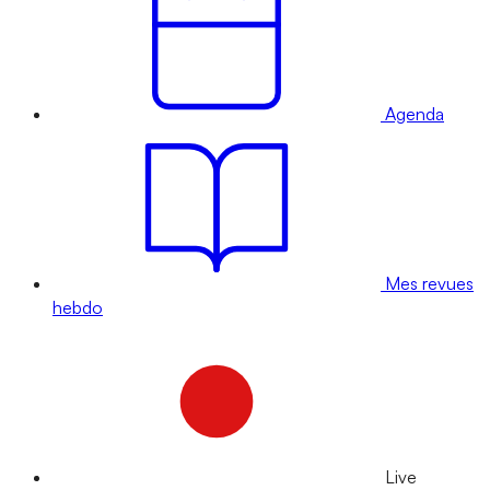
Agenda
Mes revues
hebdo
Live