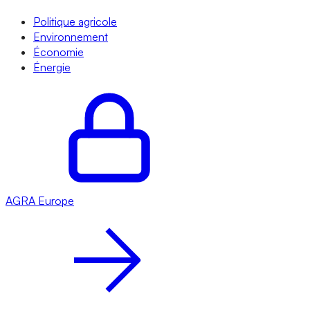
Politique agricole
Environnement
Économie
Énergie
AGRA
Europe