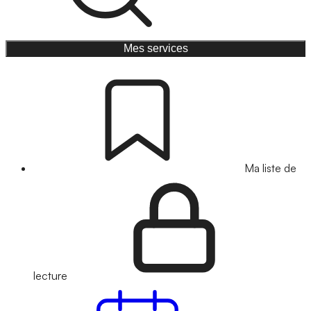
Mes services
Ma liste de
lecture