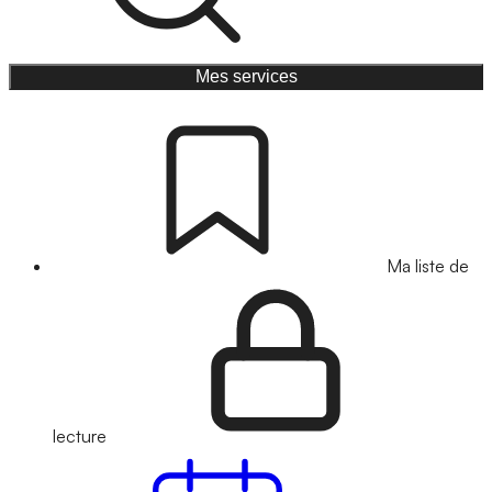
Mes services
Ma liste de
lecture