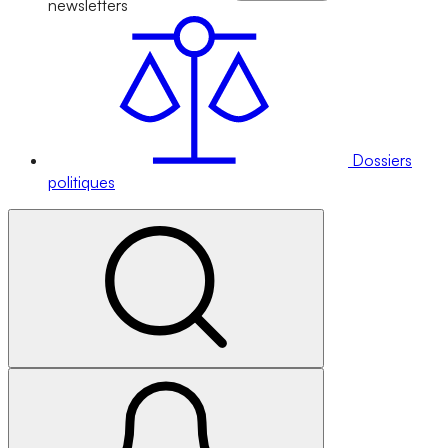
newsletters
Dossiers
politiques