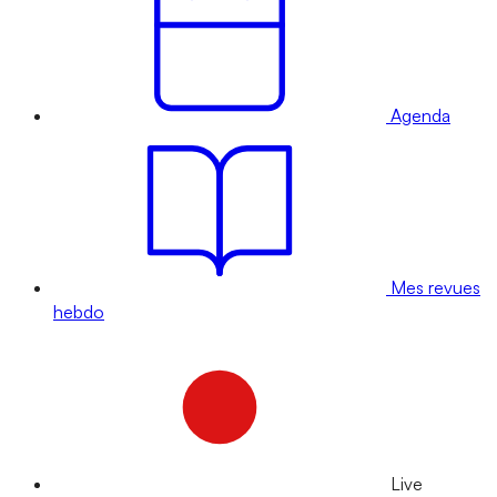
Agenda
Mes revues
hebdo
Live