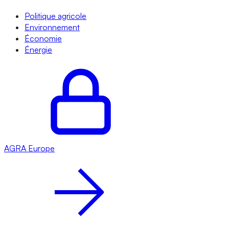
Politique agricole
Environnement
Économie
Énergie
AGRA
Europe