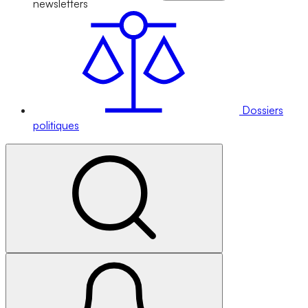
newsletters
Dossiers
politiques