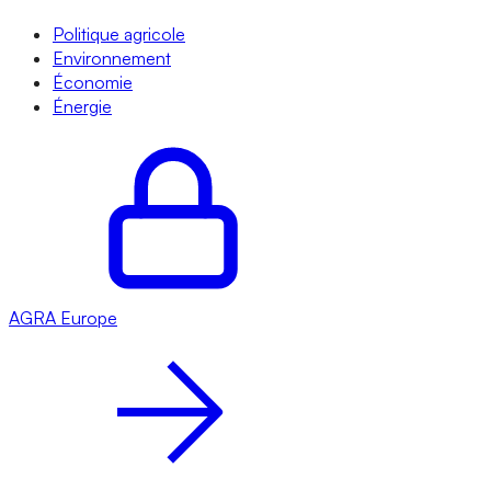
Politique agricole
Environnement
Économie
Énergie
AGRA
Europe