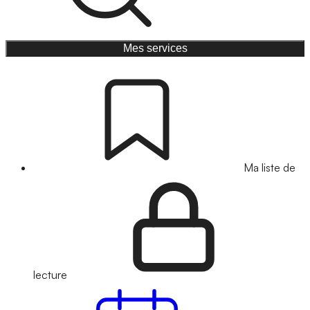
Mes services
Ma liste de
lecture