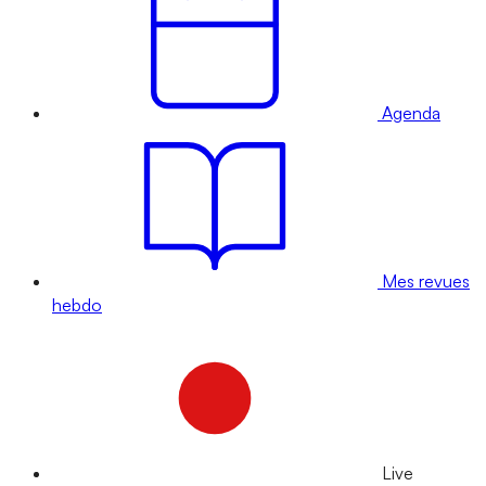
Agenda
Mes revues
hebdo
Live