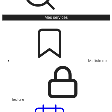
Mes services
Ma liste de
lecture