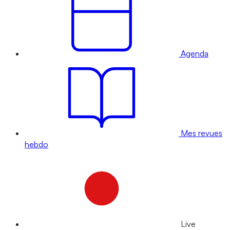
Agenda
Mes revues
hebdo
Live