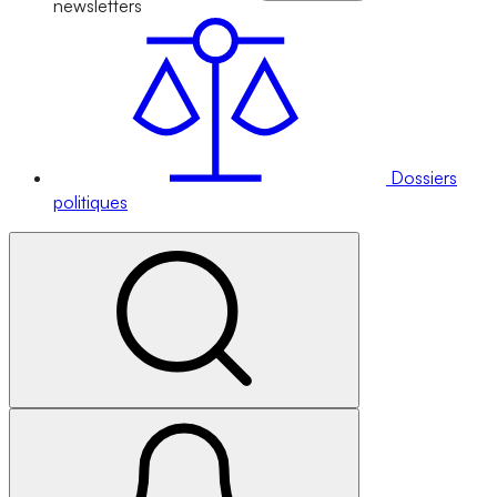
newsletters
Dossiers
politiques