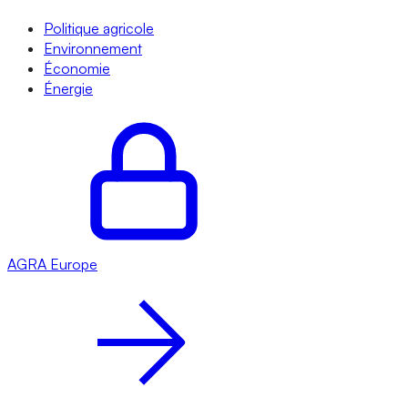
Politique agricole
Environnement
Économie
Énergie
AGRA
Europe