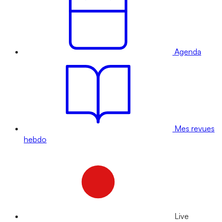
Agenda
Mes revues
hebdo
Live