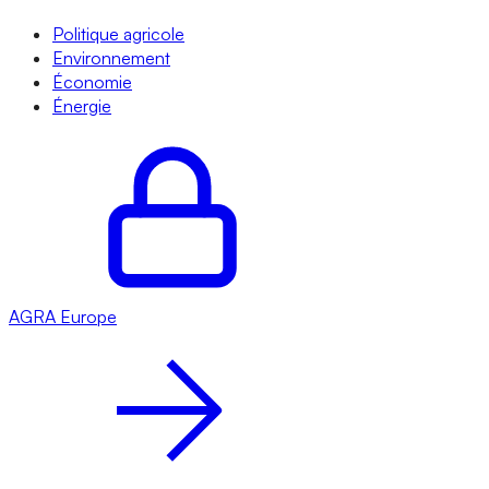
Politique agricole
Environnement
Économie
Énergie
AGRA
Europe