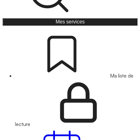
Mes services
Ma liste de
lecture