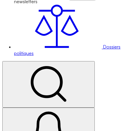
newsletters
Dossiers
politiques