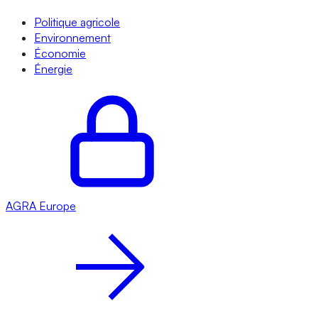
Politique agricole
Environnement
Économie
Énergie
AGRA
Europe