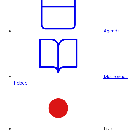
Agenda
Mes revues
hebdo
Live