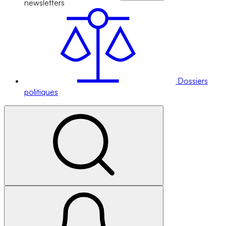
newsletters
Dossiers
politiques