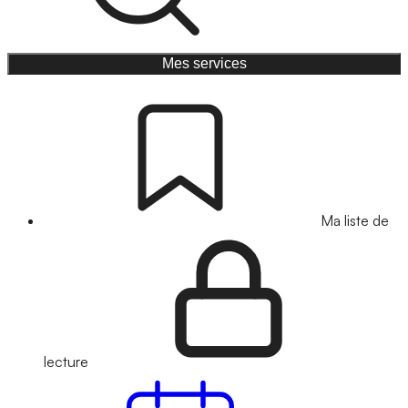
Mes services
Ma liste de
lecture