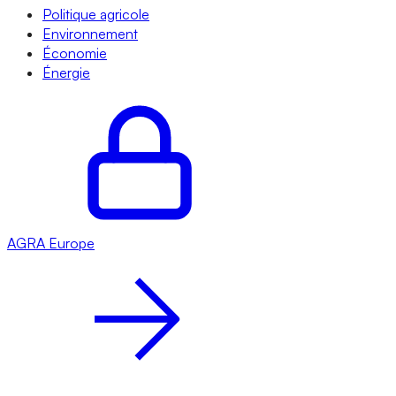
Politique agricole
Environnement
Économie
Énergie
AGRA
Europe