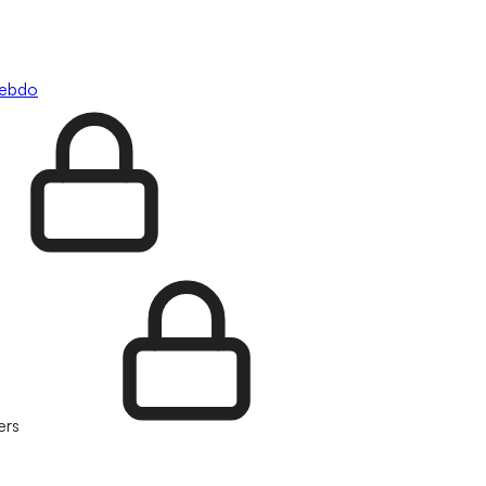
hebdo
ers