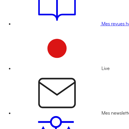
Mes revues 
Live
Mes newslett