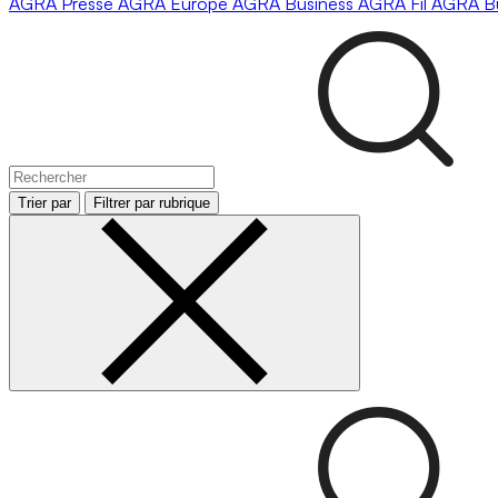
AGRA
Presse
AGRA
Europe
AGRA
Business
AGRA
Fil
AGRA
B
Trier par
Filtrer par rubrique