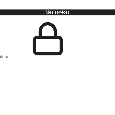
Mes services
cture