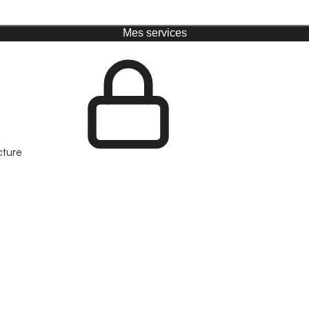
Mes services
cture