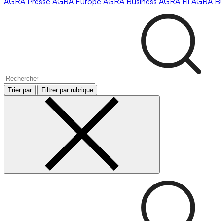
AGRA
Presse
AGRA
Europe
AGRA
Business
AGRA
Fil
AGRA
B
Trier par
Filtrer par rubrique