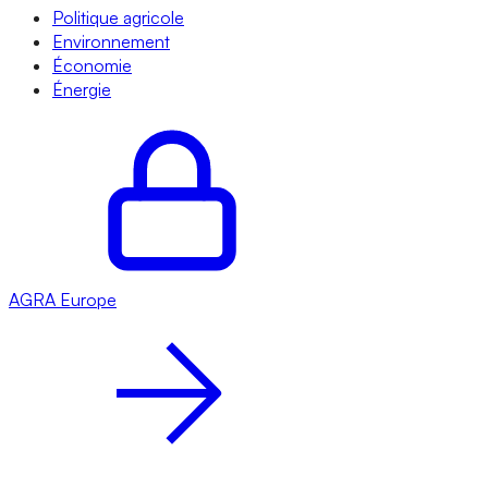
Politique agricole
Environnement
Économie
Énergie
AGRA
Europe