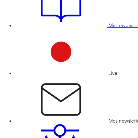
Mes revues 
Live
Mes newslett