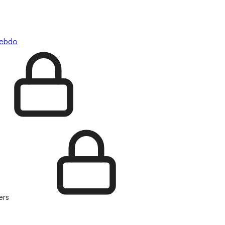
hebdo
ers