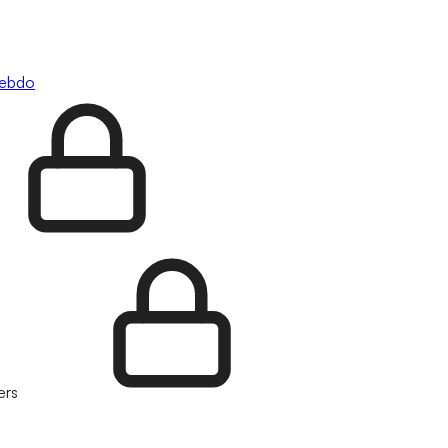
hebdo
ers