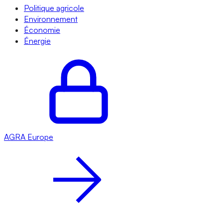
Politique agricole
Environnement
Économie
Énergie
AGRA
Europe