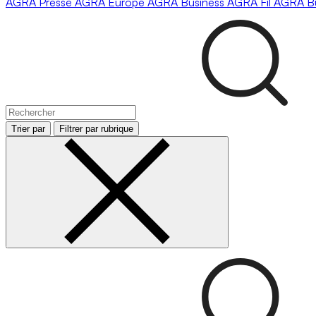
AGRA
Presse
AGRA
Europe
AGRA
Business
AGRA
Fil
AGRA
B
Trier par
Filtrer par rubrique