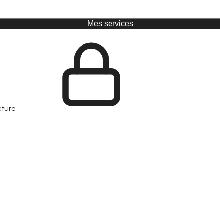
Mes services
cture