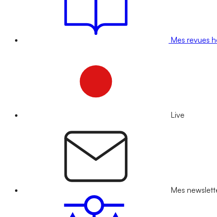
Mes revues 
Live
Mes newslett