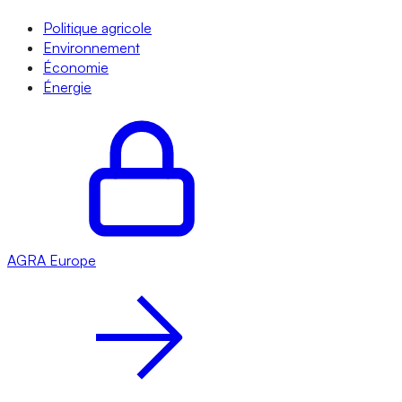
Politique agricole
Environnement
Économie
Énergie
AGRA
Europe