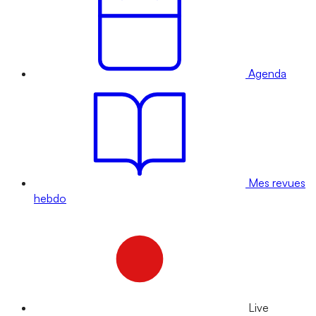
Agenda
Mes revues
hebdo
Live