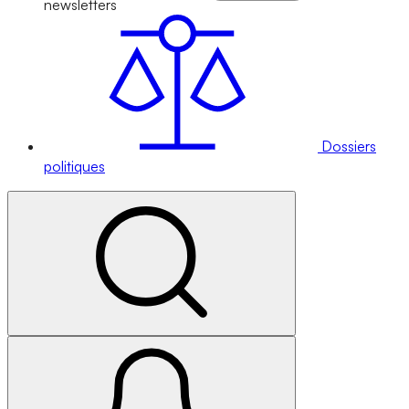
newsletters
Dossiers
politiques