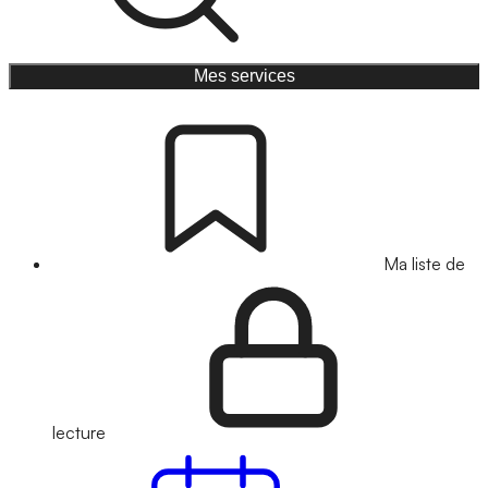
Mes services
Ma liste de
lecture