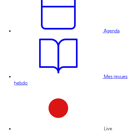
Agenda
Mes revues
hebdo
Live