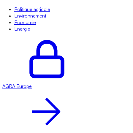
Politique agricole
Environnement
Économie
Énergie
AGRA
Europe