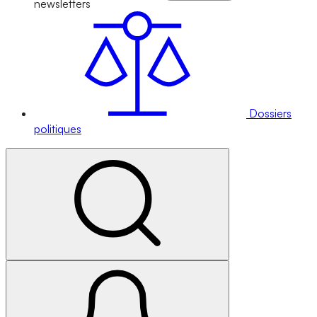
newsletters
Dossiers
politiques