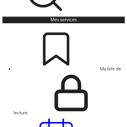
Mes services
Ma liste de
lecture