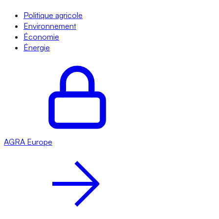
Politique agricole
Environnement
Économie
Énergie
AGRA
Europe