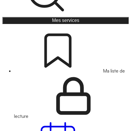
Mes services
Ma liste de
lecture