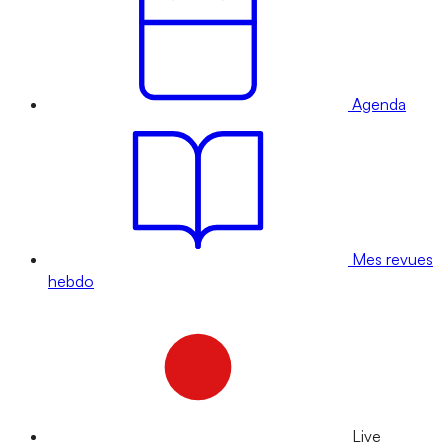
Agenda
Mes revues
hebdo
Live