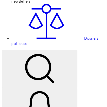
newsletters
Dossiers
politiques