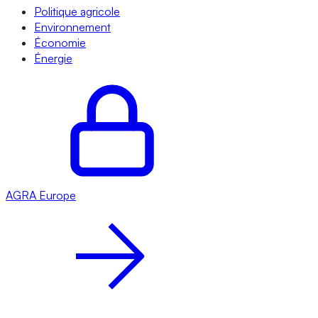
Politique agricole
Environnement
Économie
Énergie
AGRA
Europe