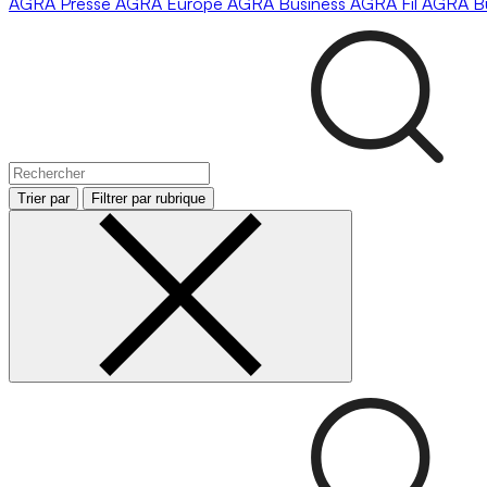
AGRA
Presse
AGRA
Europe
AGRA
Business
AGRA
Fil
AGRA
B
Trier par
Filtrer par rubrique