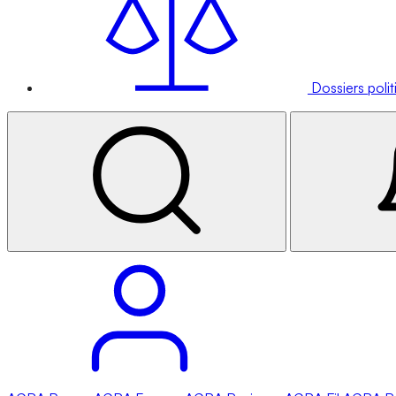
Dossiers poli