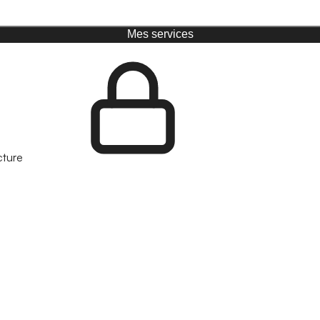
Mes services
cture