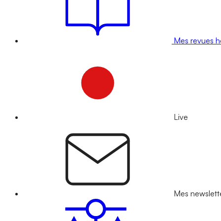
Mes revues 
Live
Mes newslett