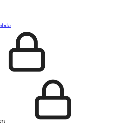
hebdo
ers