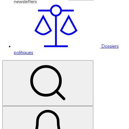
newsletters
Dossiers
politiques