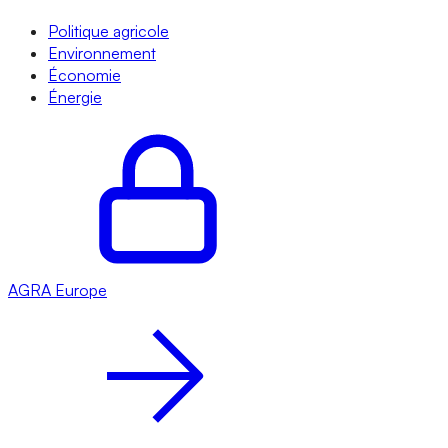
Politique agricole
Environnement
Économie
Énergie
AGRA
Europe