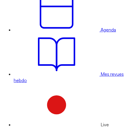
Agenda
Mes revues
hebdo
Live