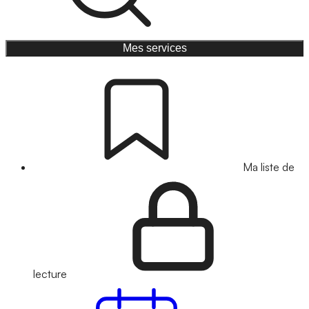
Mes services
Ma liste de
lecture