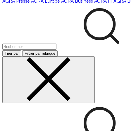
AGRA
Presse
AGRA
Europe
AGRA
Business
AGRA
Fil
AGRA
B
Trier par
Filtrer par rubrique