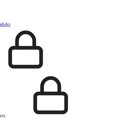
hebdo
ers