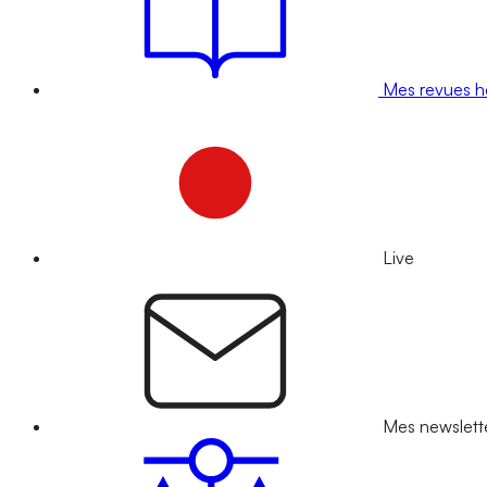
Mes revues 
Live
Mes newslett