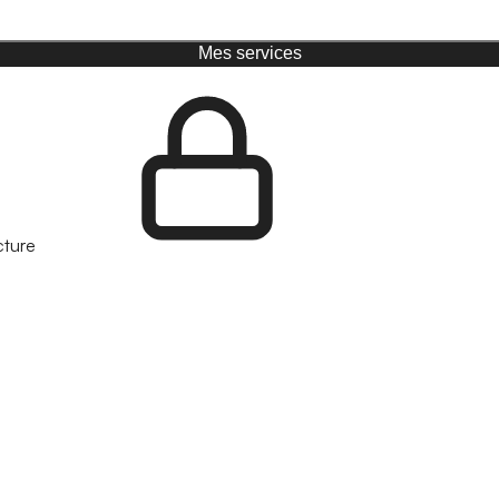
Mes services
cture