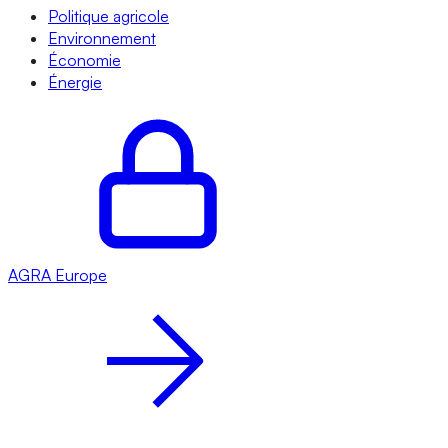
Politique agricole
Environnement
Économie
Énergie
AGRA
Europe