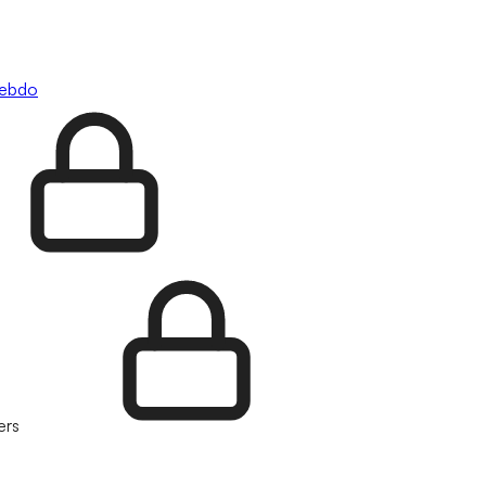
hebdo
ers