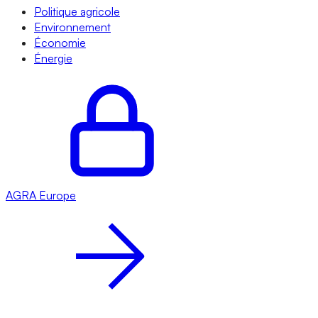
Politique agricole
Environnement
Économie
Énergie
AGRA
Europe