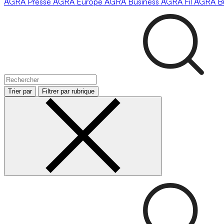
AGRA
Presse
AGRA
Europe
AGRA
Business
AGRA
Fil
AGRA
B
Trier par
Filtrer par rubrique