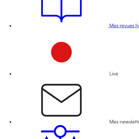
Mes revues 
Live
Mes newslett