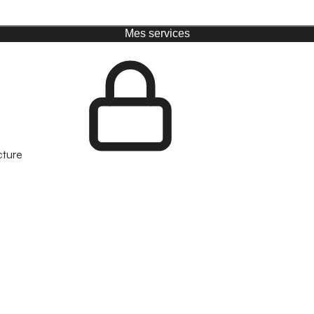
Mes services
cture