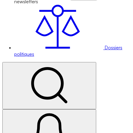
newsletters
Dossiers
politiques