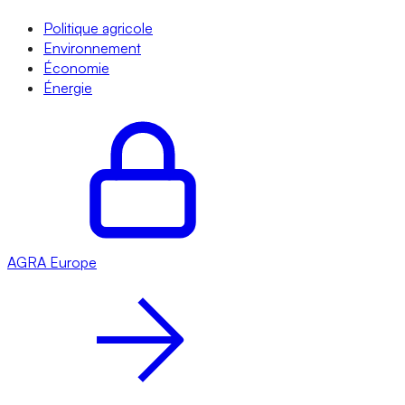
Politique agricole
Environnement
Économie
Énergie
AGRA
Europe