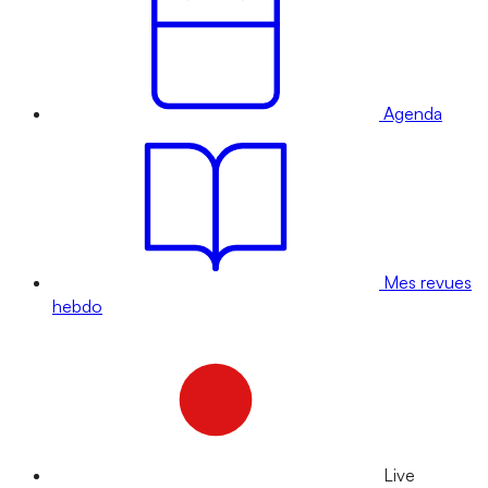
Agenda
Mes revues
hebdo
Live