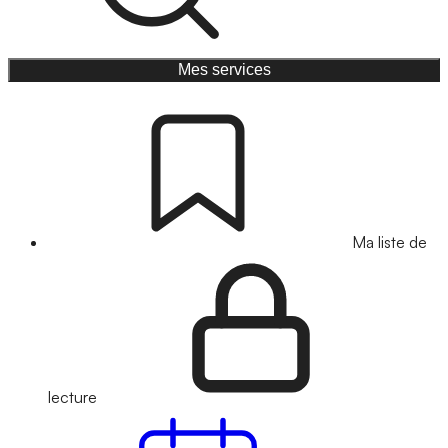
Mes services
Ma liste de
lecture