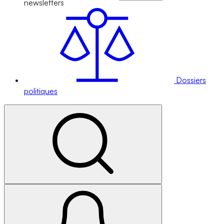
newsletters
Dossiers
politiques