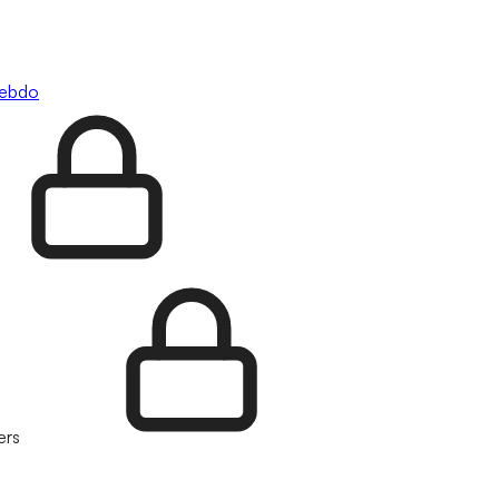
hebdo
ers