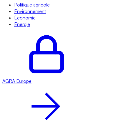
Politique agricole
Environnement
Économie
Énergie
AGRA
Europe