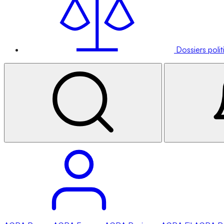
Dossiers poli