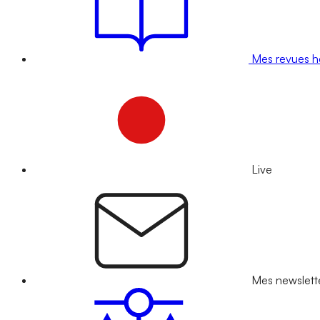
Mes revues 
Live
Mes newslett