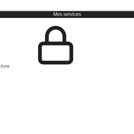
Mes services
cture