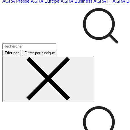
AGRA
Presse
AGRA
Europe
AGRA
Business
AGRA
Fil
AGRA
B
Trier par
Filtrer par rubrique