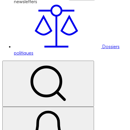
newsletters
Dossiers
politiques