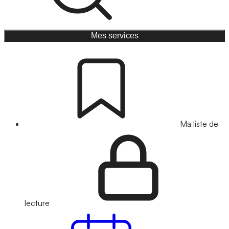
Mes services
Ma liste de
lecture