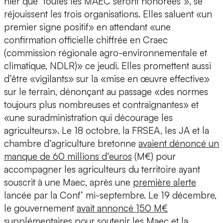
hier que "toutes les MAEC seront honorées"», se
réjouissent les trois organisations. Elles saluent «un
premier signe positif» en attendant «une
confirmation officielle chiffrée en Craec
(commission régionale agro-environnementale et
climatique, NDLR)» ce jeudi. Elles promettent aussi
d’être «vigilants» sur la «mise en œuvre effective»
sur le terrain, dénonçant au passage «des normes
toujours plus nombreuses et contraignantes» et
«une suradministration qui décourage les
agriculteurs». Le 18 octobre, la FRSEA, les JA et la
chambre d’agriculture bretonne
avaient dénoncé un
manque de 60 millions d’euros
(M€) pour
accompagner les agriculteurs du territoire ayant
souscrit à une Maec, après une
première alerte
lancée par la Conf’ mi-septembre. Le 19 décembre,
le gouvernement
avait annoncé 150 M€
supplémentaires
pour soutenir les Maec et la