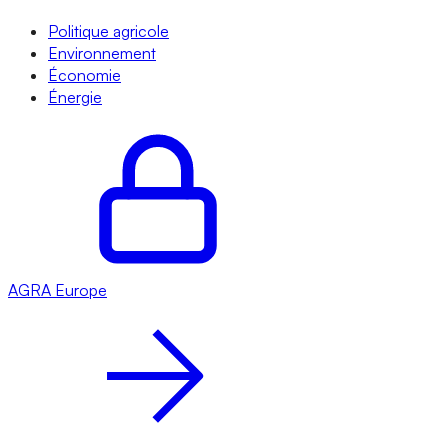
Politique agricole
Environnement
Économie
Énergie
AGRA
Europe