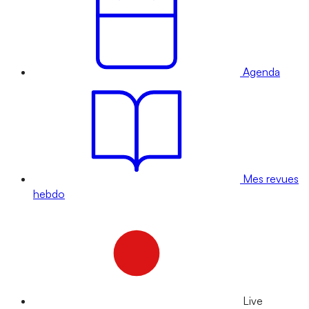
Agenda
Mes revues
hebdo
Live