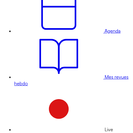
Agenda
Mes revues
hebdo
Live