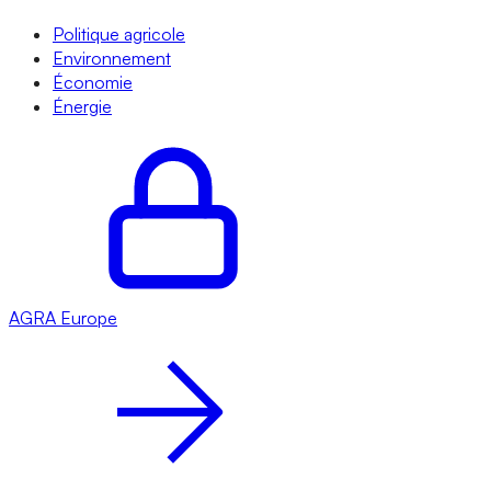
Politique agricole
Environnement
Économie
Énergie
AGRA
Europe