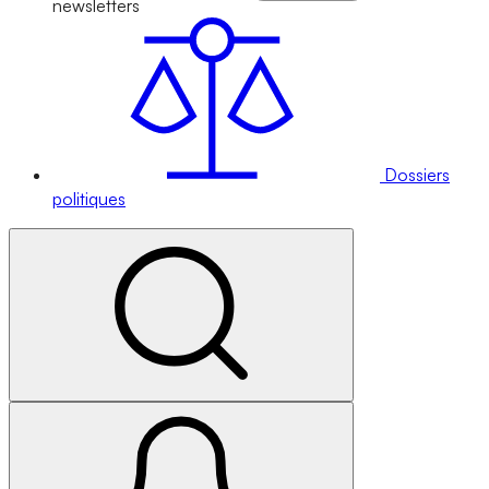
newsletters
Dossiers
politiques