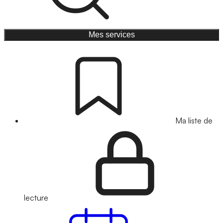
Mes services
Ma liste de
lecture